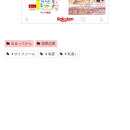
出会ってから
国際恋愛
＃ボイスメール
＃地震
＃気遣い