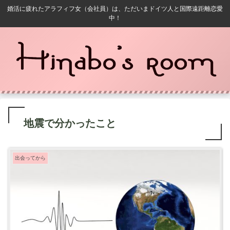
婚活に疲れたアラフィフ女（会社員）は、ただいまドイツ人と国際遠距離恋愛
中！
地震で分かったこと
出会ってから