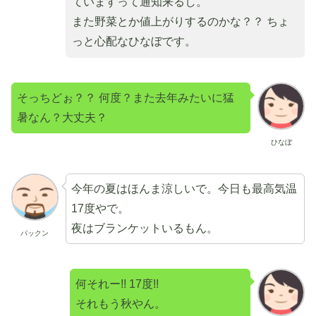
ていますって通知来るし。
また野菜とか値上がりするのかな？？ ちょ
っと心配なひなぼです。
そっちどぉ？？ 何度？また去年みたいに猛
暑なん？大丈夫？
ひなぼ
今年の夏はほんま涼しいで。今日も最高気温
17度やで。
夜はブランケットいるもん。
パックン
何それー!! 17度!!
それもう秋やん。