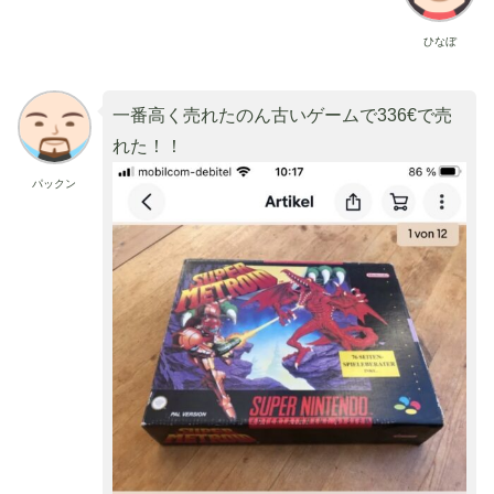
ひなぼ
一番高く売れたのん古いゲームで336€で売
れた！！
パックン