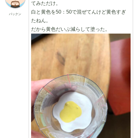
てみただけ。
白と黄色を50：50で混ぜてんけど黄色すぎ
パックン
たねん。
だから黄色だいぶ減らして塗った。