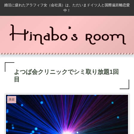
婚活に疲れたアラフィフ女（会社員）は、ただいまドイツ人と国際遠距離恋愛
中！
よつば会クリニックでシミ取り放題1回
目
美容